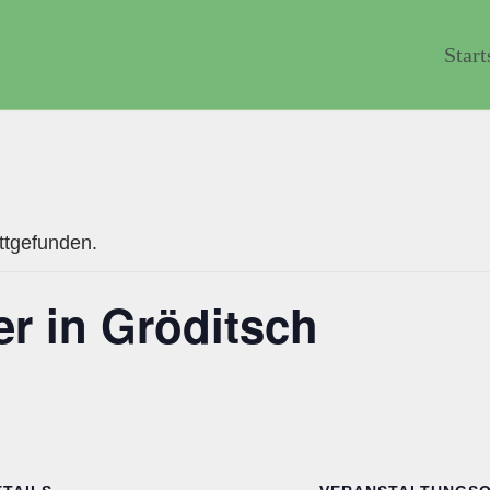
Start
attgefunden.
er in Gröditsch