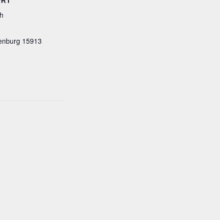
ORT
h
enburg
15913