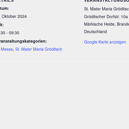
ETAILS
VERANSTALTUNGS
tum:
St. Mater Maria Gröditsc
. Oktober 2024
Gröditscher Dorfstr. 10a
Märkische Heide
,
Brand
it:
Deutschland
:30 - 09:30
ranstaltungskategorien:
Google Karte anzeigen
. Messe
,
St. Mater Maria Gröditsch