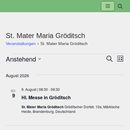
Zum
Inhalt
springen
St. Mater Maria Gröditsch
Veranstaltungen
St. Mater Maria Gröditsch
Anstehend
Suche
Veranst
Ve
Liste
Datum
Suche
An
wählen.
August 2026
und
Na
9. August | 08:30
-
09:30
SO.
9
Hl. Messe in Gröditsch
Ansicht
St. Mater Maria Gröditsch
Gröditscher Dorfstr. 10a, Märkische
Heide, Brandenburg, Deutschland
Navigat