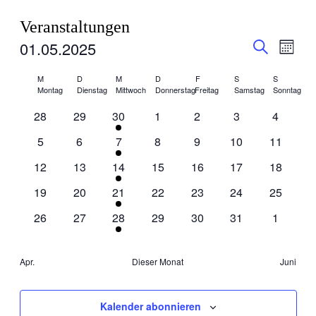
Veranstaltungen
Veranstal
Veran
01.05.2025
Monat
Ansic
Suche
Suche
Datum
Navig
Kalender
wählen.
M
D
M
D
F
S
S
und
Montag
Dienstag
Mittwoch
Donnerstag
Freitag
Samstag
Sonntag
von
Ansichten
0
0
1
0
0
0
0
28
29
30
1
2
3
4
Veranstaltungen
Navigati
Veranstaltungen
Veranstaltungen
Veranstaltung
Veranstaltungen
Veranstaltungen
Veranstaltungen
Veransta
0
0
1
0
0
0
0
5
6
7
8
9
10
11
Veranstaltungen
Veranstaltungen
Veranstaltung
Veranstaltungen
Veranstaltungen
Veranstaltungen
Veransta
0
0
1
0
0
0
0
12
13
14
15
16
17
18
Veranstaltungen
Veranstaltungen
Veranstaltung
Veranstaltungen
Veranstaltungen
Veranstaltungen
Veransta
0
0
1
0
0
0
0
19
20
21
22
23
24
25
Veranstaltungen
Veranstaltungen
Veranstaltung
Veranstaltungen
Veranstaltungen
Veranstaltungen
Veransta
0
0
1
0
0
0
0
26
27
28
29
30
31
1
Veranstaltungen
Veranstaltungen
Veranstaltung
Veranstaltungen
Veranstaltungen
Veranstaltungen
Veransta
Apr.
Dieser Monat
Juni
Kalender abonnieren