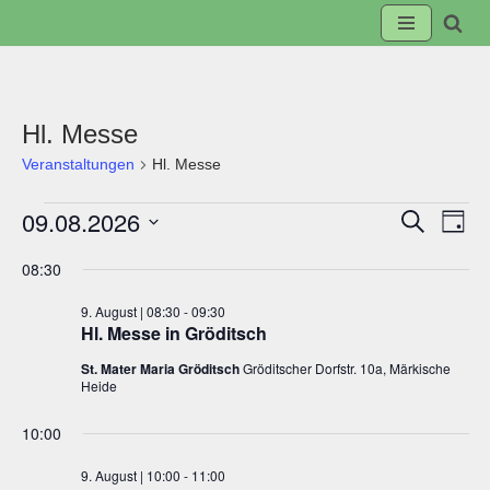
Zum
Inhalt
springen
Hl. Messe
Veranstaltungen
Hl. Messe
09.08.2026
Suche
Veranst
Ve
Tag
Datum
08:30
Suche
An
wählen.
9. August | 08:30
-
09:30
und
Na
Hl. Messe in Gröditsch
St. Mater Maria Gröditsch
Gröditscher Dorfstr. 10a, Märkische
Ansicht
Heide
Navigat
10:00
9. August | 10:00
-
11:00