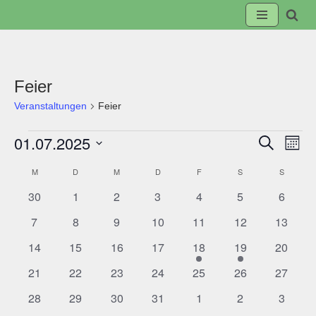
Zum
Inhalt
springen
Feier
Veranstaltungen
Feier
01.07.2025
Suche
Veranst
Ve
Monat
Datum
M
D
M
D
F
S
S
Suche
An
Kalender
wählen.
0
0
0
0
0
0
0
30
1
2
3
4
5
6
und
Na
von
Veranstaltungen
Veranstaltungen
Veranstaltungen
Veranstaltungen
Veranstaltungen
Veranstaltunge
Veranst
0
0
0
0
0
0
0
7
8
9
10
11
12
13
Veranstaltungen
Veranstaltungen
Veranstaltungen
Veranstaltungen
Veranstaltungen
Veranstaltungen
Veranst
Ansicht
Veranstaltungen
0
0
0
0
1
1
0
14
15
16
17
18
19
20
Veranstaltungen
Veranstaltungen
Veranstaltungen
Veranstaltungen
Veranstaltung
Veranstaltung
Veranst
0
0
0
0
0
0
0
21
22
23
24
25
26
Navigat
27
Veranstaltungen
Veranstaltungen
Veranstaltungen
Veranstaltungen
Veranstaltungen
Veranstaltungen
Veranst
0
0
0
0
0
0
0
28
29
30
31
1
2
3
Veranstaltungen
Veranstaltungen
Veranstaltungen
Veranstaltungen
Veranstaltungen
Veranstaltunge
Veranst