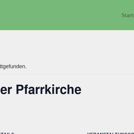
Start
attgefunden.
er Pfarrkirche