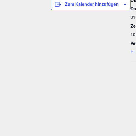
D
Zum Kalender hinzufügen
Da
31
Ze
10
Ve
Hl