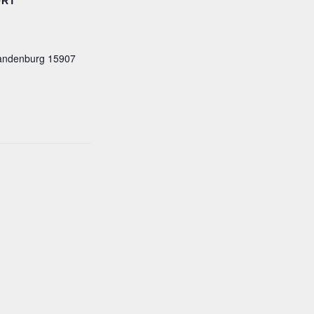
ORT
andenburg
15907