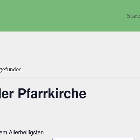
Start
tgefunden.
er Pfarrkirche
dem Allerheiligsten…..