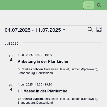
Zum
Inhalt
springen
04.07.2025
 - 
11.07.2025
Suche
Veranst
Ve
Liste
Datum
Suche
An
wählen.
Juli 2025
und
Na
4. Juli 2025 | 18:30
-
19:00
FR.
4
Anbetung in der Pfarrkirche
Ansicht
St. Trinitas Lübben
Am kleinen Hain 28, Lübben (Spreewald),
Brandenburg, Deutschland
Navigat
4. Juli 2025 | 19:00
-
19:30
FR.
4
Hl. Messe in der Pfarrkirche
St. Trinitas Lübben
Am kleinen Hain 28, Lübben (Spreewald),
Brandenburg, Deutschland