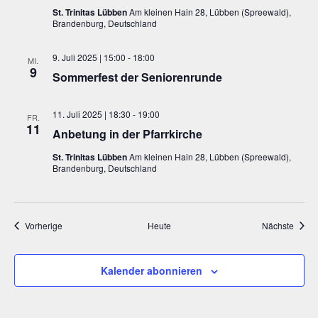
St. Trinitas Lübben
Am kleinen Hain 28, Lübben (Spreewald),
Brandenburg, Deutschland
9. Juli 2025 | 15:00
-
18:00
MI.
9
Sommerfest der Seniorenrunde
11. Juli 2025 | 18:30
-
19:00
FR.
11
Anbetung in der Pfarrkirche
St. Trinitas Lübben
Am kleinen Hain 28, Lübben (Spreewald),
Brandenburg, Deutschland
Veranstaltungen
Veran
Vorherige
Heute
Nächste
Kalender abonnieren