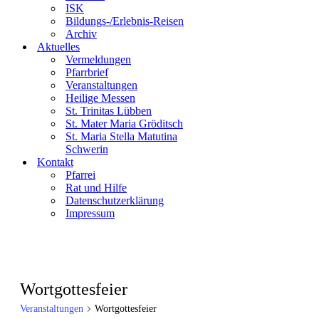
ISK
Bildungs-/Erlebnis-Reisen
Archiv
Aktuelles
Vermeldungen
Pfarrbrief
Veranstaltungen
Heilige Messen
St. Trinitas Lübben
St. Mater Maria Gröditsch
St. Maria Stella Matutina
Schwerin
Kontakt
Pfarrei
Rat und Hilfe
Datenschutzerklärung
Impressum
Wortgottesfeier
Veranstaltungen
Wortgottesfeier