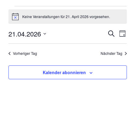
Veranstaltungen
Keine Veranstaltungen für 21. April 2026 vorgesehen.
für
Hinweis
21.
21.04.2026
Veranstal
Veran
Suche
April
Tag
Ansic
Suche
Datum
2026
Navig
wählen.
und
Vorheriger Tag
Nächster Tag
Ansichten
Navigati
Kalender abonnieren