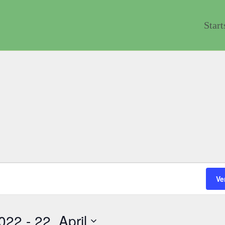
Start
Ve
022
 - 
22. April