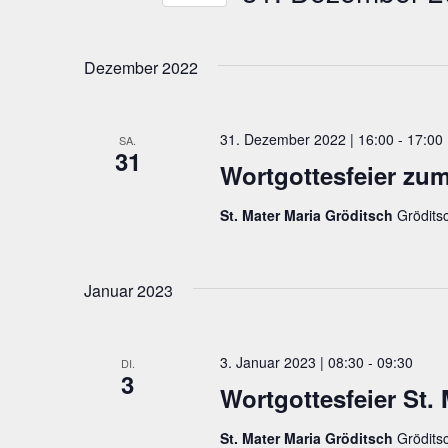
nach
Datum
Ansichten,
Veranstaltungen
wählen.
Schlüsselwort.
Dezember 2022
Navigation
31. Dezember 2022 | 16:00
-
17:00
SA.
31
Wortgottesfeier zu
St. Mater Maria Gröditsch
Grödits
Januar 2023
3. Januar 2023 | 08:30
-
09:30
DI.
3
Wortgottesfeier St. 
St. Mater Maria Gröditsch
Grödits