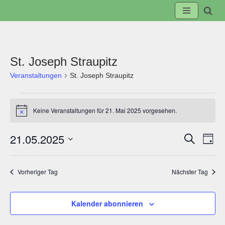
Zum
Inhalt
springen
St. Joseph Straupitz
Veranstaltungen
St. Joseph Straupitz
Keine Veranstaltungen für 21. Mai 2025 vorgesehen.
Hinweis
21.05.2025
Suche
Veranst
Ve
Tag
Datum
Suche
An
wählen.
Vorheriger Tag
Nächster Tag
und
Na
Kalender abonnieren
Ansicht