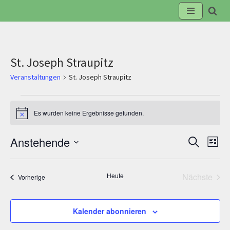
Zum
Inhalt
springen
St. Joseph Straupitz
Veranstaltungen
St. Joseph Straupitz
Es wurden keine Ergebnisse gefunden.
Hinweis
Anstehende
Suche
Verans
Ve
Liste
Datum
Suche
An
wählen.
Heute
Nächste
Veranstaltungen
Vorherige
Veransta
und
Na
Kalender abonnieren
Ansich