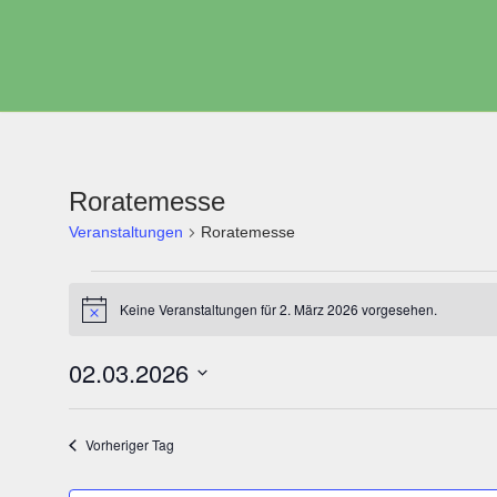
Zum
Inhalt
springen
Roratemesse
Veranstaltungen
Roratemesse
Keine Veranstaltungen für 2. März 2026 vorgesehen.
Hinweis
02.03.2026
Datum
wählen.
Vorheriger Tag