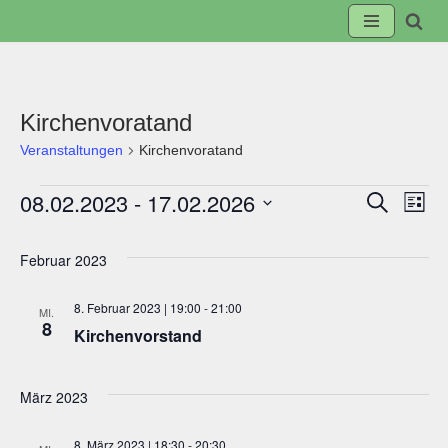
Zum
Inhalt
springen
Kirchenvoratand
Veranstaltungen
Kirchenvoratand
08.02.2023
 - 
17.02.2026
Suche
Veranst
Ve
Liste
Datum
Suche
An
wählen.
Februar 2023
und
Na
8. Februar 2023 | 19:00
-
21:00
MI.
8
Kirchenvorstand
Ansicht
Navigat
März 2023
8. März 2023 | 18:30
-
20:30