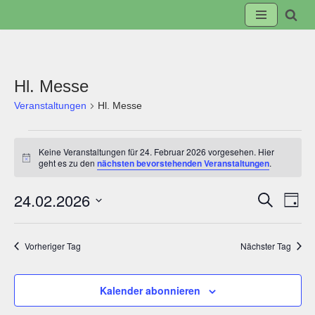
Zum
Inhalt
springen
Hl. Messe
Veranstaltungen
Hl. Messe
Keine Veranstaltungen für 24. Februar 2026 vorgesehen. Hier
Hinweis
geht es zu den
nächsten bevorstehenden Veranstaltungen
.
24.02.2026
Suche
Veranst
Ve
Tag
Datum
Suche
An
wählen.
Vorheriger Tag
Nächster Tag
und
Na
Kalender abonnieren
Ansicht