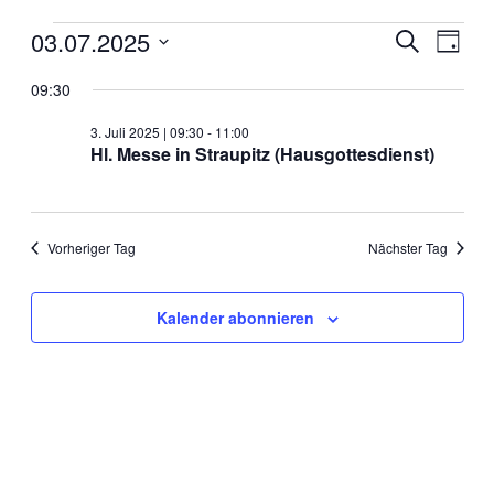
Veranstaltungen
03.07.2025
Veranstal
Veran
Suche
Tag
Ansic
für
Suche
Datum
Navig
wählen.
09:30
3.
und
Juli
Ansichten
3. Juli 2025 | 09:30
-
11:00
2025
Hl. Messe in Straupitz (Hausgottesdienst)
Navigati
Vorheriger Tag
Nächster Tag
Kalender abonnieren