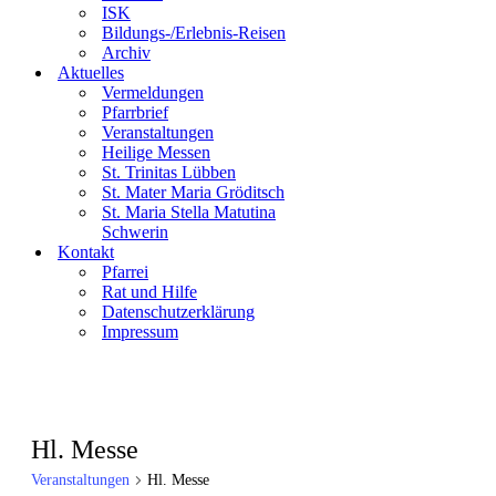
ISK
Bildungs-/Erlebnis-Reisen
Archiv
Aktuelles
Vermeldungen
Pfarrbrief
Veranstaltungen
Heilige Messen
St. Trinitas Lübben
St. Mater Maria Gröditsch
St. Maria Stella Matutina
Schwerin
Kontakt
Pfarrei
Rat und Hilfe
Datenschutzerklärung
Impressum
Hl. Messe
Veranstaltungen
Hl. Messe