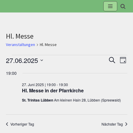
Zum
Inhalt
springen
Hl. Messe
Veranstaltungen
Hl. Messe
27.06.2025
Suche
Veranst
Ve
Tag
Datum
19:00
Suche
An
wählen.
27. Juni 2025 | 19:00
-
19:30
und
Na
Hl. Messe in der Pfarrkirche
St. Trinitas Lübben
Am kleinen Hain 28, Lübben (Spreewald)
Ansicht
Navigat
Vorheriger Tag
Nächster Tag