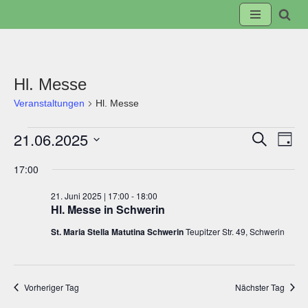
Zum
Inhalt
springen
Hl. Messe
Veranstaltungen
Hl. Messe
21.06.2025
Suche
Veranst
Ve
Tag
Datum
17:00
Suche
An
wählen.
21. Juni 2025 | 17:00
-
18:00
und
Na
Hl. Messe in Schwerin
St. Maria Stella Matutina Schwerin
Teupitzer Str. 49, Schwerin
Ansicht
Navigat
Vorheriger Tag
Nächster Tag