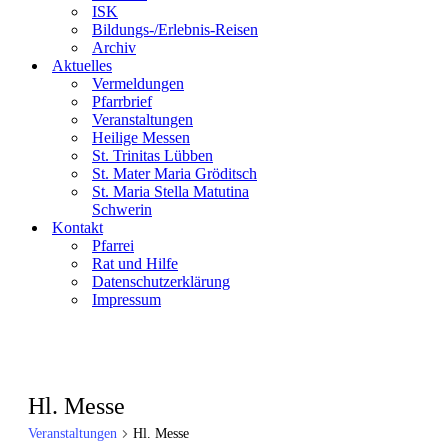
ISK
Bildungs-/Erlebnis-Reisen
Archiv
Aktuelles
Vermeldungen
Pfarrbrief
Veranstaltungen
Heilige Messen
St. Trinitas Lübben
St. Mater Maria Gröditsch
St. Maria Stella Matutina
Schwerin
Kontakt
Pfarrei
Rat und Hilfe
Datenschutzerklärung
Impressum
Hl. Messe
Veranstaltungen
Hl. Messe