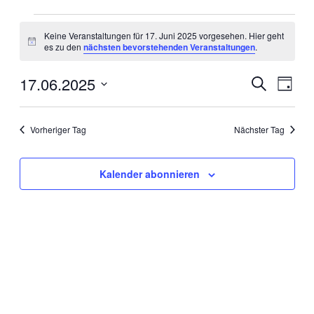
Veranstaltungen
Keine Veranstaltungen für 17. Juni 2025 vorgesehen. Hier geht
für
Hinweis
es zu den
nächsten bevorstehenden Veranstaltungen
.
17.
Juni
17.06.2025
Veranstal
Veran
Suche
Tag
Ansic
2025
Suche
Datum
Navig
wählen.
und
Vorheriger Tag
Nächster Tag
Ansichten
Navigati
Kalender abonnieren