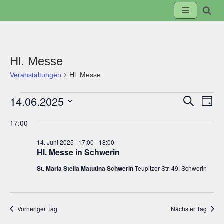
Zum
Inhalt
springen
Hl. Messe
Veranstaltungen
Hl. Messe
14.06.2025
Suche
Veranst
Ve
Tag
Datum
17:00
Suche
An
wählen.
14. Juni 2025 | 17:00
-
18:00
und
Na
Hl. Messe in Schwerin
St. Maria Stella Matutina Schwerin
Teupitzer Str. 49, Schwerin
Ansicht
Navigat
Vorheriger Tag
Nächster Tag