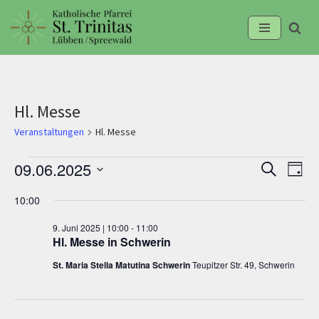
Zum
Inhalt
springen
Hl. Messe
Veranstaltungen
Hl. Messe
09.06.2025
Suche
Verans
Ve
Tag
Datum
10:00
Suche
An
wählen.
9. Juni 2025 | 10:00
-
11:00
und
Na
Hl. Messe in Schwerin
St. Maria Stella Matutina Schwerin
Teupitzer Str. 49, Schwerin
Ansich
Naviga