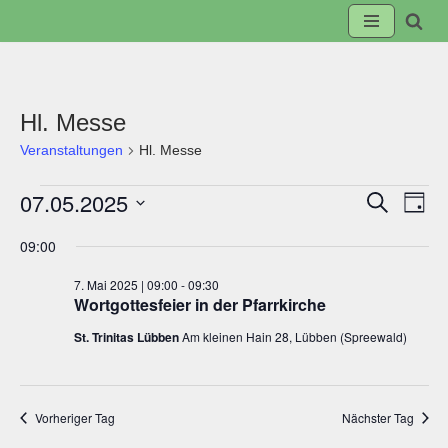
Zum
Inhalt
springen
Hl. Messe
Veranstaltungen
Hl. Messe
07.05.2025
Suche
Veranst
Ve
Tag
Datum
09:00
Suche
An
wählen.
7. Mai 2025 | 09:00
-
09:30
und
Na
Wortgottesfeier in der Pfarrkirche
St. Trinitas Lübben
Am kleinen Hain 28, Lübben (Spreewald)
Ansicht
Navigat
Vorheriger Tag
Nächster Tag