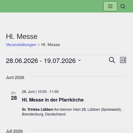
Zum
Inhalt
springen
Hl. Messe
Veranstaltungen
Hl. Messe
28.06.2026
 - 
19.07.2026
Suche
Veranst
Ve
Liste
Datum
Suche
An
wählen.
Juni 2026
und
Na
28. Juni | 10:00
-
11:00
SO.
28
Hl. Messe in der Pfarrkirche
Ansicht
St. Trinitas Lübben
Am kleinen Hain 28, Lübben (Spreewald),
Brandenburg, Deutschland
Navigat
Juli 2026