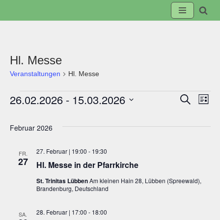
Zum
Inhalt
springen
Hl. Messe
Veranstaltungen
Hl. Messe
26.02.2026
 - 
15.03.2026
Suche
Veranst
Ve
Liste
Datum
Suche
An
wählen.
Februar 2026
und
Na
27. Februar | 19:00
-
19:30
FR.
27
Hl. Messe in der Pfarrkirche
Ansicht
St. Trinitas Lübben
Am kleinen Hain 28, Lübben (Spreewald),
Brandenburg, Deutschland
Navigat
28. Februar | 17:00
-
18:00
SA.