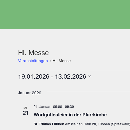
Zum
Inhalt
springen
Hl. Messe
Veranstaltungen
Hl. Messe
19.01.2026
 - 
13.02.2026
Datum
wählen.
Januar 2026
21. Januar | 09:00
-
09:30
MI.
21
Wortgottesfeier in der Pfarrkirche
St. Trinitas Lübben
Am kleinen Hain 28, Lübben (Spreewald)