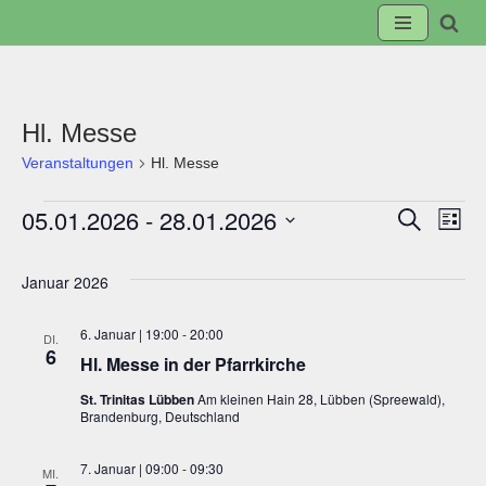
Zum
Inhalt
springen
Hl. Messe
Veranstaltungen
Hl. Messe
05.01.2026
 - 
28.01.2026
Suche
Veranst
Ve
Liste
Datum
Suche
An
wählen.
Januar 2026
und
Na
6. Januar | 19:00
-
20:00
DI.
6
Hl. Messe in der Pfarrkirche
Ansicht
St. Trinitas Lübben
Am kleinen Hain 28, Lübben (Spreewald),
Brandenburg, Deutschland
Navigat
7. Januar | 09:00
-
09:30
MI.