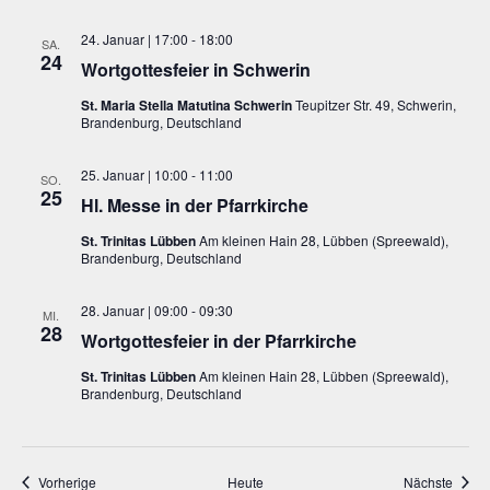
24. Januar | 17:00
-
18:00
SA.
24
Wortgottesfeier in Schwerin
St. Maria Stella Matutina Schwerin
Teupitzer Str. 49, Schwerin,
Brandenburg, Deutschland
25. Januar | 10:00
-
11:00
SO.
25
Hl. Messe in der Pfarrkirche
St. Trinitas Lübben
Am kleinen Hain 28, Lübben (Spreewald),
Brandenburg, Deutschland
28. Januar | 09:00
-
09:30
MI.
28
Wortgottesfeier in der Pfarrkirche
St. Trinitas Lübben
Am kleinen Hain 28, Lübben (Spreewald),
Brandenburg, Deutschland
Veranstaltungen
Veran
Vorherige
Heute
Nächste