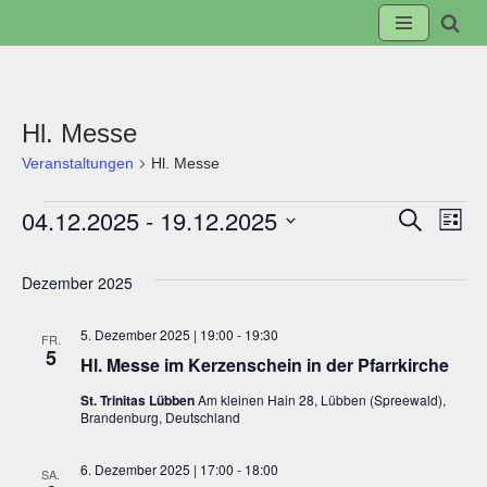
Zum
Inhalt
springen
Hl. Messe
Veranstaltungen
Hl. Messe
04.12.2025
 - 
19.12.2025
Suche
Veranst
Ve
Liste
Datum
Suche
An
wählen.
Dezember 2025
und
Na
5. Dezember 2025 | 19:00
-
19:30
FR.
5
Hl. Messe im Kerzenschein in der Pfarrkirche
Ansicht
St. Trinitas Lübben
Am kleinen Hain 28, Lübben (Spreewald),
Brandenburg, Deutschland
Navigat
6. Dezember 2025 | 17:00
-
18:00
SA.