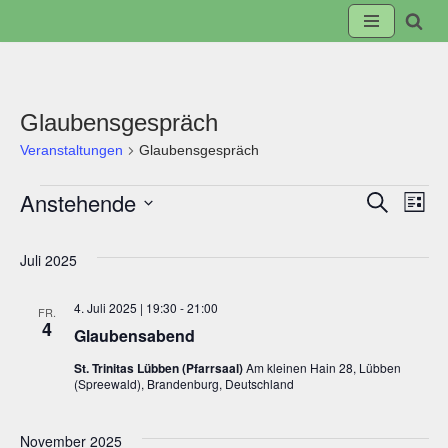
Zum
Inhalt
springen
Glaubensgespräch
Veranstaltungen
Glaubensgespräch
Anstehende
Suche
Veranst
Ve
Liste
Datum
Suche
An
wählen.
Juli 2025
und
Na
4. Juli 2025 | 19:30
-
21:00
FR.
4
Glaubensabend
Ansicht
St. Trinitas Lübben (Pfarrsaal)
Am kleinen Hain 28, Lübben
(Spreewald), Brandenburg, Deutschland
Navigat
November 2025